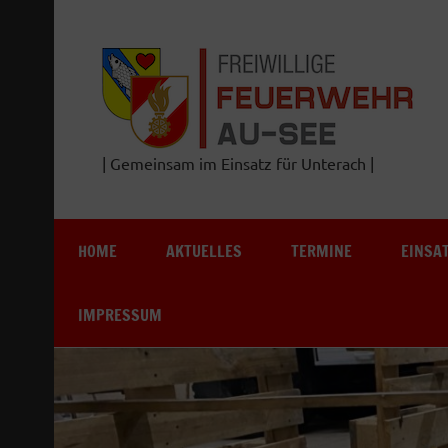
Zum
Inhalt
springen
| Gemeinsam im Einsatz für Unterach |
HOME
AKTUELLES
TERMINE
EINSA
IMPRESSUM