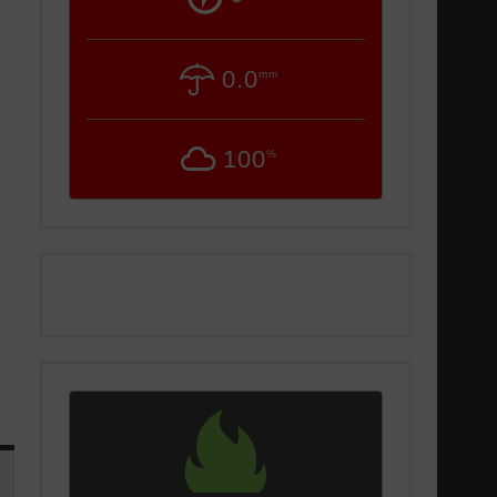
0.0
mm
100
%