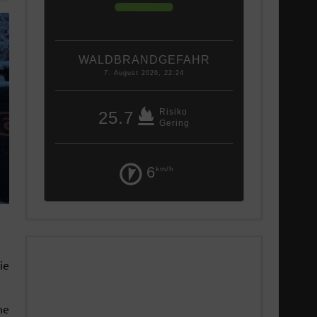
WALDBRANDGEFAHR
7. August 2026, 22:24
Risiko
25.7
Gering
6
km/h
ie
ne