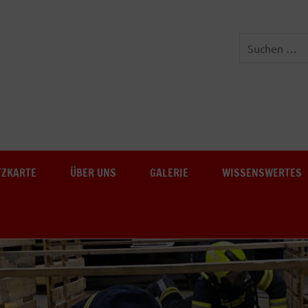
Freiwillige Feuerwehr Au-
TZKARTE
ÜBER UNS
GALERIE
WISSENSWERTES