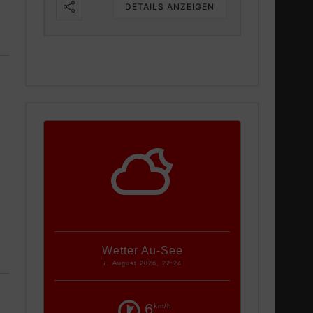
DETAILS ANZEIGEN
IGEN
Wetter Au-See
7. August 2026, 22:24
6
km/h