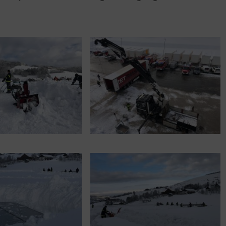
04 SEPTEMBER 2026
21 SEPTEMBER 2026
19:00
-
21:00
19:30
-
21:00
MONATSÜBUNG
FUNKÜBUNG
 Au-See, See am Mondsee 2,
FF St. Lorenz, St. Lorenz 17
Unterach am Attersee
St. Lorenz