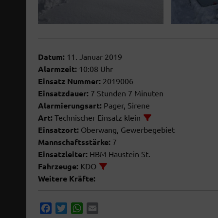
 ANZEIGEN
DETAILS ANZEIGEN
Datum:
11. Januar 2019
Alarmzeit:
10:08 Uhr
Einsatz Nummer:
2019006
Einsatzdauer:
7 Stunden 7 Minuten
Alarmierungsart:
Pager, Sirene
Art:
Technischer Einsatz klein
Einsatzort:
Oberwang, Gewerbegebiet
Mannschaftsstärke:
7
Einsatzleiter:
HBM Haustein St.
Fahrzeuge:
KDO
Weitere Kräfte:
F
T
W
E