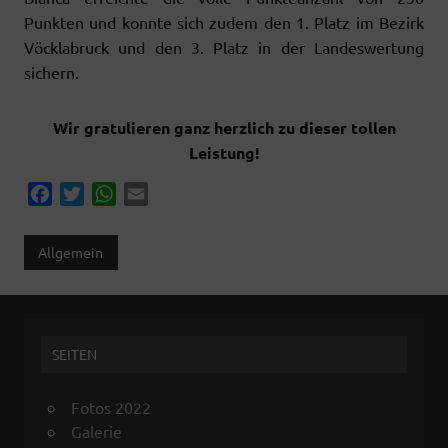
Punkten und konnte sich zudem den 1. Platz im Bezirk
Vöcklabruck und den 3. Platz in der Landeswertung
sichern.
Wir gratulieren ganz herzlich zu dieser tollen
Leistung!
F
T
W
E
a
w
h
m
c
i
a
a
Allgemein
e
t
t
i
b
t
s
l
o
e
A
o
r
p
SEITEN
k
p
Fotos 2022
Galerie