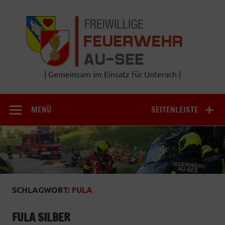
Zum
Inhalt
Frei
springen
Feu
A
| Gemeinsam im Einsatz für Unterach |
MENÜ
SEITENLEISTE
SCHLAGWORT:
FULA
FULA SILBER