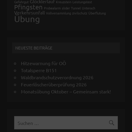
Glöcklerlauf
Gefahrgut
Kreuzstein
Leistungstest
Pfingsten
Probealarm
slider
Tunnel
Unterach
Verkehrsunfall
Vollversammlung
zivilschutz
Überflutung
Übung
NEUESTE BEITRÄGE
Hitzewarnung für OÖ
Totalsperre B151
Waldbrandschutzverordnung 2026
Feuerlöscherüberprüfung 2026
Monatsübung Oktober – Gemeinsam stark!