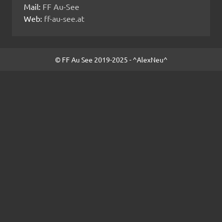
Mail:
FF Au-See
Web:
ff-au-see.at
© FF Au See 2019-2025 - ^AlexNeu^