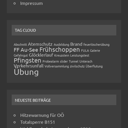
Impressum
TAG CLOUD
Atemschutz
Brand
Abschnitt
Ausbildung
feuerlöscherübung
Frühschoppen
FF Au-See
FULA
Galerie
Glöcklerlauf
Gefahrgut
Kreuzstein
Leistungstest
Pfingsten
Probealarm
slider
Tunnel
Unterach
Verkehrsunfall
Vollversammlung
zivilschutz
Überflutung
Übung
NEUESTE BEITRÄGE
Hitzewarnung für OÖ
Totalsperre B151