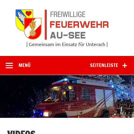
Zum
Inhalt
Frei
springen
Feu
A
| Gemeinsam im Einsatz für Unterach |
MENÜ
SEITENLEISTE