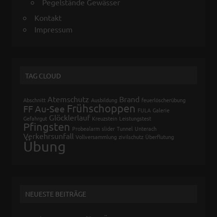
Pegelstände Gewässer
Kontakt
Impressum
TAG CLOUD
Atemschutz
Brand
Abschnitt
Ausbildung
feuerlöscherübung
Frühschoppen
FF Au-See
FULA
Galerie
Glöcklerlauf
Gefahrgut
Kreuzstein
Leistungstest
Pfingsten
Probealarm
slider
Tunnel
Unterach
Verkehrsunfall
Vollversammlung
zivilschutz
Überflutung
Übung
NEUESTE BEITRÄGE