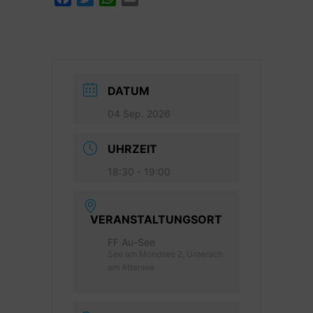
DATUM
04 Sep. 2026
UHRZEIT
18:30 - 19:00
VERANSTALTUNGSORT
FF Au-See
See am Mondsee 2, Unterach
am Attersee