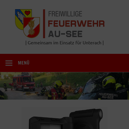
Zum
Inhalt
Frei
springen
Feu
A
| Gemeinsam im Einsatz für Unterach |
MENÜ