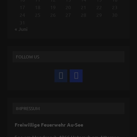
17
18
19
20
21
22
23
24
25
26
27
28
29
30
31
« Juni
FOLLOW US
IMPRESSUM
Freiwillige Feuerwehr Au-See
See am Mondsee 2, 4866 Unterach am Attersee