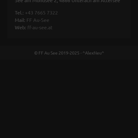
Tel.:
+43 7665 7322
Mail:
FF Au-See
Web:
ff-au-see.at
© FF Au See 2019-2025 - ^AlexNeu^