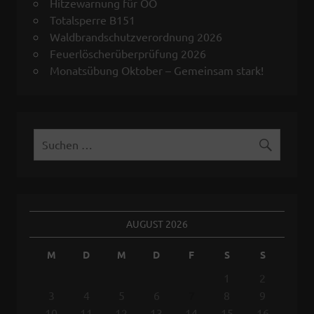
Hitzewarnung für OÖ
Totalsperre B151
Waldbrandschutzverordnung 2026
Feuerlöscherüberprüfung 2026
Monatsübung Oktober – Gemeinsam stark!
AUGUST 2026
M
D
M
D
F
S
S
1
2
3
4
5
6
7
8
9
10
11
12
13
14
15
16