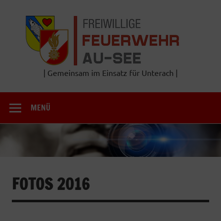
Zum
Inhalt
Frei
springen
Feu
A
| Gemeinsam im Einsatz für Unterach |
MENÜ
FOTOS 2016