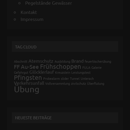
Pegelstände Gewässer
Kontakt
Impressum
TAG CLOUD
Atemschutz
Brand
Abschnitt
Ausbildung
feuerlöscherübung
Frühschoppen
FF Au-See
FULA
Galerie
Glöcklerlauf
Gefahrgut
Kreuzstein
Leistungstest
Pfingsten
Probealarm
slider
Tunnel
Unterach
Verkehrsunfall
Vollversammlung
zivilschutz
Überflutung
Übung
NEUESTE BEITRÄGE