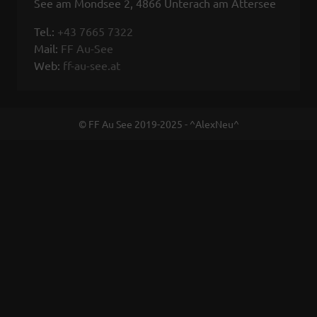
See am Mondsee 2, 4866 Unterach am Attersee
Tel.:
+43 7665 7322
Mail:
FF Au-See
Web:
ff-au-see.at
© FF Au See 2019-2025 - ^AlexNeu^