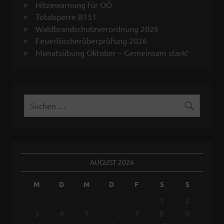
Hitzewarnung für OÖ
Totalsperre B151
Waldbrandschutzverordnung 2026
Feuerlöscherüberprüfung 2026
Monatsübung Oktober – Gemeinsam stark!
AUGUST 2026
M
D
M
D
F
S
S
1
2
3
4
5
6
7
8
9