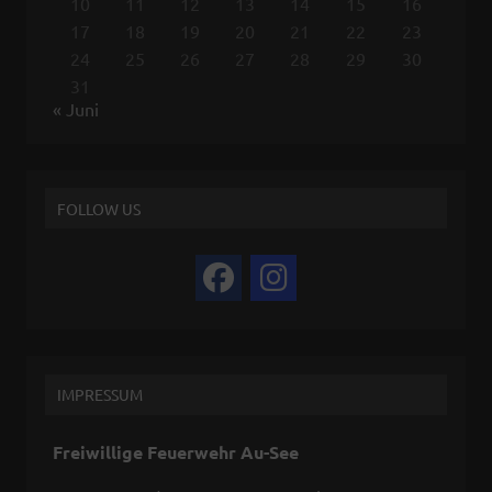
10
11
12
13
14
15
16
17
18
19
20
21
22
23
24
25
26
27
28
29
30
31
« Juni
FOLLOW US
IMPRESSUM
Freiwillige Feuerwehr Au-See