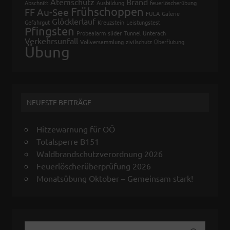
Atemschutz
Brand
Abschnitt
Ausbildung
feuerlöscherübung
Frühschoppen
FF Au-See
FULA
Galerie
Glöcklerlauf
Gefahrgut
Kreuzstein
Leistungstest
Pfingsten
Probealarm
slider
Tunnel
Unterach
Verkehrsunfall
Vollversammlung
zivilschutz
Überflutung
Übung
NEUESTE BEITRÄGE
Hitzewarnung für OÖ
Totalsperre B151
Waldbrandschutzverordnung 2026
Feuerlöscherüberprüfung 2026
Monatsübung Oktober – Gemeinsam stark!