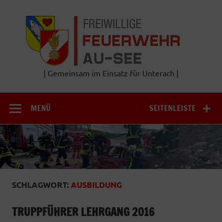
Zum
Inhalt
Frei
springen
Feu
A
| Gemeinsam im Einsatz für Unterach |
MENÜ
SEITENLEISTE
SCHLAGWORT:
AUSBILDUNG
TRUPPFÜHRER LEHRGANG 2016