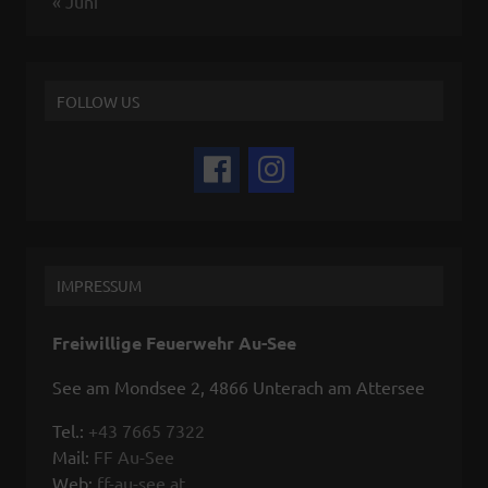
« Juni
FOLLOW US
IMPRESSUM
Freiwillige Feuerwehr Au-See
See am Mondsee 2, 4866 Unterach am Attersee
Tel.:
+43 7665 7322
Mail:
FF Au-See
Web:
ff-au-see.at