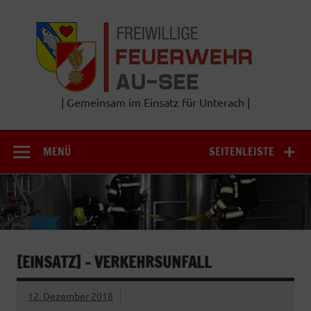
Zum
Inhalt
Frei
springen
Feu
A
| Gemeinsam im Einsatz für Unterach |
MENÜ
SEITENLEISTE
[EINSATZ] – VERKEHRSUNFALL
12. Dezember 2018