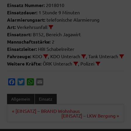
Einsatz Nummer:
2018010
Einsatzdauer:
1 Stunde 9 Minuten
Alarmierungsart:
telefonische Alarmierung
Art:
Verkehrsunfall
Einsatzort:
B152, Bereich Jagawirt
Mannschaftsstärke:
2
Einsatzleiter:
HBI Schabelreiter
Fahrzeuge:
KDO
, KDO Unterach
, Tank Unterach
Weitere Kräfte:
ÖRK Unterach
, Polizei
F
T
W
E
a
w
h
m
c
i
a
a
Allgemein
Einsatz
e
t
t
i
b
t
s
l
Beitragsnavigation
« [EINSATZ] – BRAND Wohnhaus
[EINSATZ] – LKW Bergung »
o
e
A
o
r
p
k
p