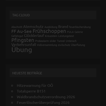
TAG CLOUD
Atemschutz
Brand
Abschnitt
Ausbildung
feuerlöscherübung
Frühschoppen
FF Au-See
FULA
Galerie
Glöcklerlauf
Gefahrgut
Kreuzstein
Leistungstest
Pfingsten
Probealarm
slider
Tunnel
Unterach
Verkehrsunfall
Vollversammlung
zivilschutz
Überflutung
Übung
NEUESTE BEITRÄGE
Hitzewarnung für OÖ
Totalsperre B151
Waldbrandschutzverordnung 2026
Feuerlöscherüberprüfung 2026