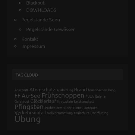
Blackout
DOWNLOADS
Pegelstände Seen
Pegelstände Gewässer
Kontakt
Impressum
TAG CLOUD
Atemschutz
Brand
Abschnitt
Ausbildung
feuerlöscherübung
Frühschoppen
FF Au-See
FULA
Galerie
Glöcklerlauf
Gefahrgut
Kreuzstein
Leistungstest
Pfingsten
Probealarm
slider
Tunnel
Unterach
Verkehrsunfall
Vollversammlung
zivilschutz
Überflutung
Übung