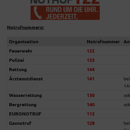
Notrufnummern:
Organisation
Notrufnummer
An
Feuerwehr
122
Polizei
133
Rettung
144
Ärztenotdienst
141
bei
14
Wasserrettung
130
od
Bergrettung
140
od
EURONOTRUF
112
Gasnotruf
128
be
Ga