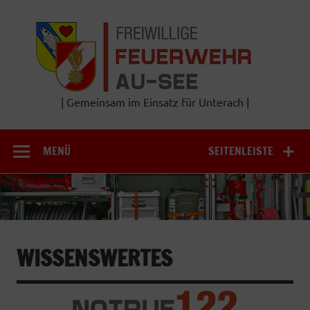
Zum
Inhalt
Frei
springen
Feu
A
| Gemeinsam im Einsatz für Unterach |
MENÜ
SEITENLEISTE
WISSENSWERTES