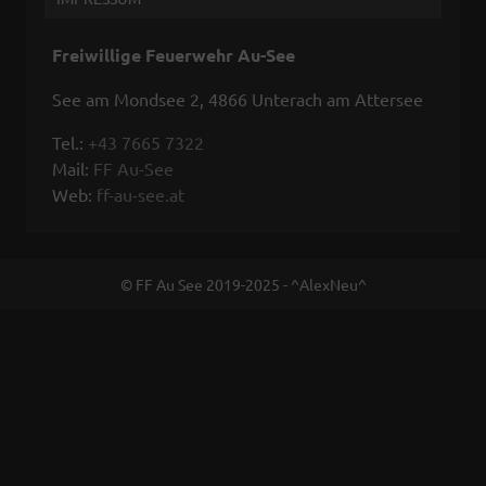
Freiwillige Feuerwehr Au-See
See am Mondsee 2, 4866 Unterach am Attersee
Tel.:
+43 7665 7322
Mail:
FF Au-See
Web:
ff-au-see.at
© FF Au See 2019-2025 - ^AlexNeu^