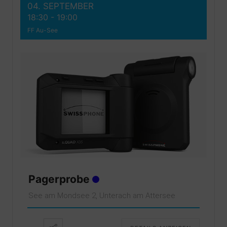
04. SEPTEMBER
18:30
-
19:00
FF Au-See
Pagerprobe
See am Mondsee 2, Unterach am Attersee