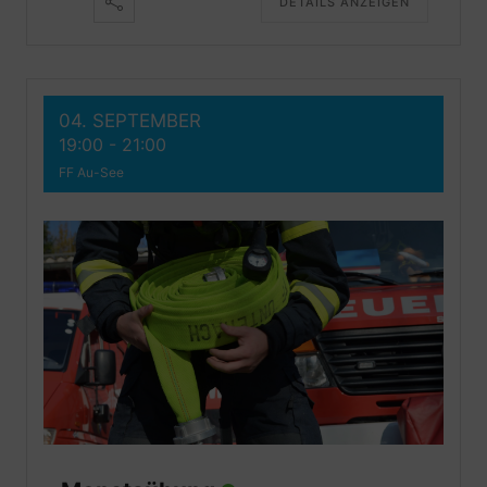
DETAILS ANZEIGEN
04. SEPTEMBER
19:00
-
21:00
FF Au-See