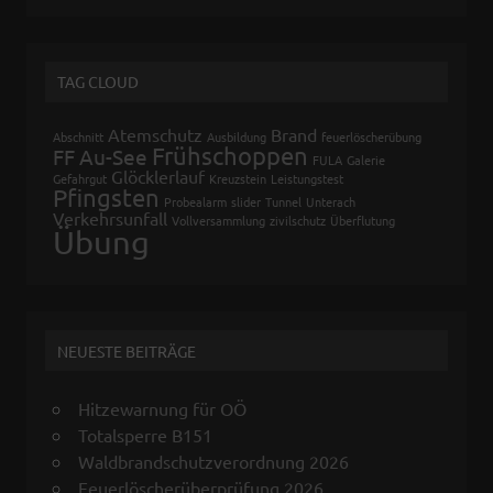
TAG CLOUD
Atemschutz
Brand
Abschnitt
Ausbildung
feuerlöscherübung
Frühschoppen
FF Au-See
FULA
Galerie
Glöcklerlauf
Gefahrgut
Kreuzstein
Leistungstest
Pfingsten
Probealarm
slider
Tunnel
Unterach
Verkehrsunfall
Vollversammlung
zivilschutz
Überflutung
Übung
NEUESTE BEITRÄGE
Hitzewarnung für OÖ
Totalsperre B151
Waldbrandschutzverordnung 2026
Feuerlöscherüberprüfung 2026