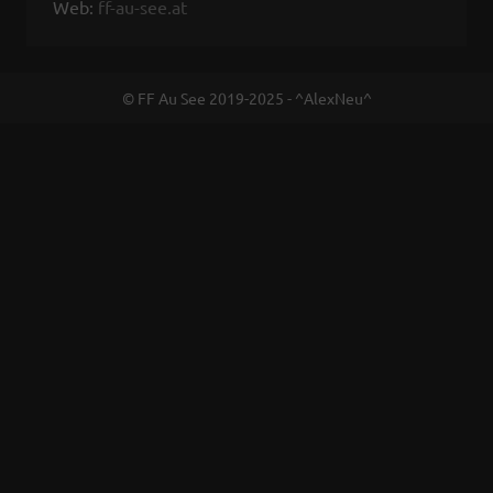
Web:
ff-au-see.at
© FF Au See 2019-2025 - ^AlexNeu^