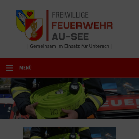
Zum
Inhalt
Frei
springen
Feu
A
| Gemeinsam im Einsatz für Unterach |
MENÜ