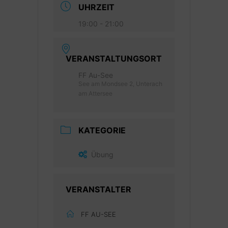
UHRZEIT
19:00 - 21:00
VERANSTALTUNGSORT
FF Au-See
See am Mondsee 2, Unterach
am Attersee
KATEGORIE
Übung
VERANSTALTER
FF AU-SEE