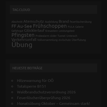
TAG CLOUD
Atemschutz
Brand
Abschnitt
Ausbildung
feuerlöscherübung
Frühschoppen
FF Au-See
FULA
Galerie
Glöcklerlauf
Gefahrgut
Kreuzstein
Leistungstest
Pfingsten
Probealarm
slider
Tunnel
Unterach
Verkehrsunfall
Vollversammlung
zivilschutz
Überflutung
Übung
NEUESTE BEITRÄGE
Hitzewarnung für OÖ
Totalsperre B151
Waldbrandschutzverordnung 2026
Feuerlöscherüberprüfung 2026
Monatsübung Oktober – Gemeinsam stark!