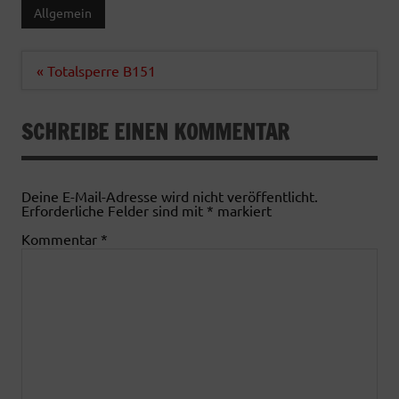
c
i
a
a
Allgemein
e
t
t
i
b
t
s
l
o
e
A
Beitragsnavigation
« Totalsperre B151
o
r
p
k
p
SCHREIBE EINEN KOMMENTAR
Deine E-Mail-Adresse wird nicht veröffentlicht.
Erforderliche Felder sind mit
*
markiert
Kommentar
*