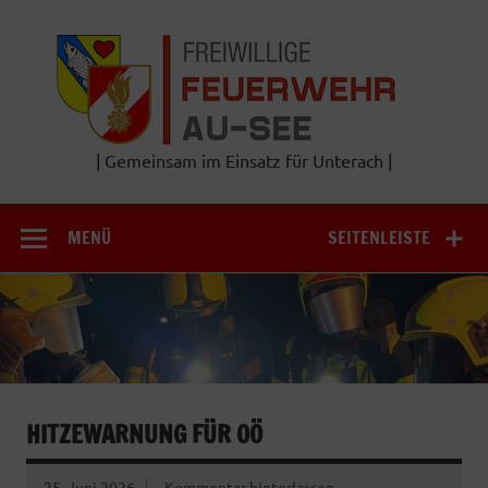
Zum
Inhalt
Frei
springen
Feu
A
| Gemeinsam im Einsatz für Unterach |
MENÜ
SEITENLEISTE
HITZEWARNUNG FÜR OÖ
25. Juni 2026
Kommentar hinterlassen