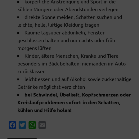
körperliche Anstrengung und Sport in die
kühlen Morgen- oder Abendstunden verlegen
direkte Sonne meiden, Schatten suchen und
leichte, helle, luftige Kleidung tragen
Räume tagsüber abdunkeln, Fenster
geschlossen halten und nur nachts oder früh
morgens lüften
Kinder, ältere Menschen, Kranke und Tiere
besonders im Blick behalten; niemanden im Auto
zurücklassen
leicht essen und auf Alkohol sowie zuckerhaltige
Getränke möglichst verzichten
bei Schwindel, Übelkeit, Kopfschmerzen oder
Kreislaufproblemen sofort in den Schatten,
kühlen und Hilfe holen!
F
T
W
E
a
w
h
m