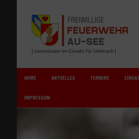
Zum
Inhalt
springen
| Gemeinsam im Einsatz für Unterach |
HOME
AKTUELLES
TERMINE
EINSA
IMPRESSUM