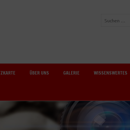
Freiwillige Feuerwehr Au-
TZKARTE
ÜBER UNS
GALERIE
WISSENSWERTES