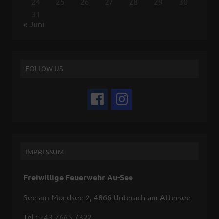
24
25
26
27
28
29
30
31
« Juni
FOLLOW US
IMPRESSUM
Freiwillige Feuerwehr Au-See
See am Mondsee 2, 4866 Unterach am Attersee
Tel.:
+43 7665 7322