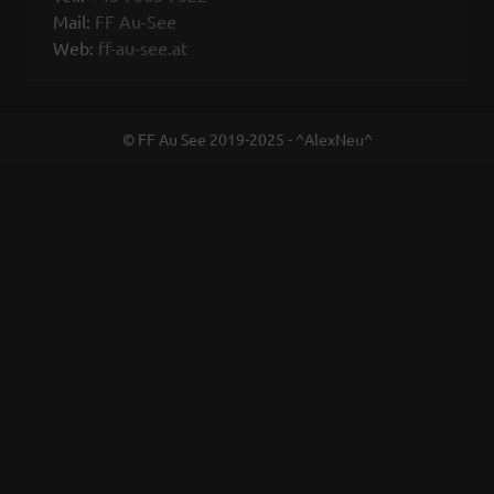
Mail:
FF Au-See
Web:
ff-au-see.at
© FF Au See 2019-2025 - ^AlexNeu^