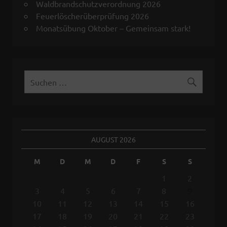
Waldbrandschutzverordnung 2026
Feuerlöscherüberprüfung 2026
Monatsübung Oktober – Gemeinsam stark!
AUGUST 2026
M
D
M
D
F
S
S
1
2
3
4
5
6
7
8
9
10
11
12
13
14
15
16
17
18
19
20
21
22
23