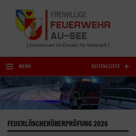
Zum
Inhalt
Frei
springen
Feu
A
| Gemeinsam im Einsatz für Unterach |
MENÜ
SEITENLEISTE
FEUERLÖSCHERÜBERPRÜFUNG 2026