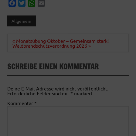
F
T
W
E
a
w
h
m
c
i
a
a
Allgemein
e
t
t
i
b
t
s
l
o
e
A
Beitragsnavigation
« Monatsübung Oktober – Gemeinsam stark!
Waldbrandschutzverordnung 2026 »
o
r
p
k
p
SCHREIBE EINEN KOMMENTAR
Deine E-Mail-Adresse wird nicht veröffentlicht.
Erforderliche Felder sind mit
*
markiert
Kommentar
*