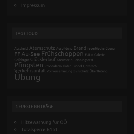
Impressum
TAG CLOUD
Atemschutz
Brand
Abschnitt
Ausbildung
feuerlöscherübung
Frühschoppen
FF Au-See
FULA
Galerie
Glöcklerlauf
Gefahrgut
Kreuzstein
Leistungstest
Pfingsten
Probealarm
slider
Tunnel
Unterach
Verkehrsunfall
Vollversammlung
zivilschutz
Überflutung
Übung
NEUESTE BEITRÄGE
Hitzewarnung für OÖ
Totalsperre B151