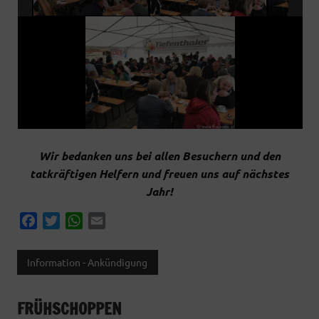
Wir bedanken uns bei allen Besuchern und den
tatkräftigen Helfern und freuen uns auf nächstes
Jahr!
F
T
W
E
a
w
h
m
c
i
a
a
Information - Ankündigung
e
t
t
i
b
t
s
l
FRÜHSCHOPPEN
o
e
A