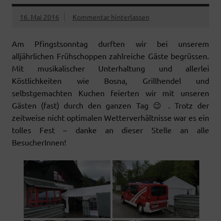
o
r
p
k
p
16. Mai 2016
Kommentar hinterlassen
Am Pfingstsonntag durften wir bei unserem
alljährlichen Frühschoppen zahlreiche Gäste begrüssen.
Mit musikalischer Unterhaltung und allerlei
Köstlichkeiten wie Bosna, Grillhendel und
selbstgemachten Kuchen feierten wir mit unseren
Gästen (fast) durch den ganzen Tag 😉 . Trotz der
zeitweise nicht optimalen Wetterverhältnisse war es ein
tolles Fest – danke an dieser Stelle an alle
BesucherInnen!