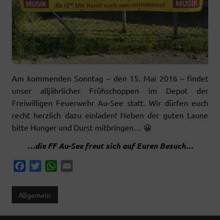
Am kommenden Sonntag – den 15. Mai 2016 – findet
unser alljährlicher Frühschoppen im Depot der
Freiwilligen Feuerwehr Au-See statt. Wir dürfen euch
recht herzlich dazu einladen! Neben der guten Laune
bitte Hunger und Durst mitbringen… 😀
…die FF Au-See freut sich auf Euren Besuch…
F
T
W
E
a
w
h
m
c
i
a
a
Allgemein
e
t
t
i
b
t
s
l