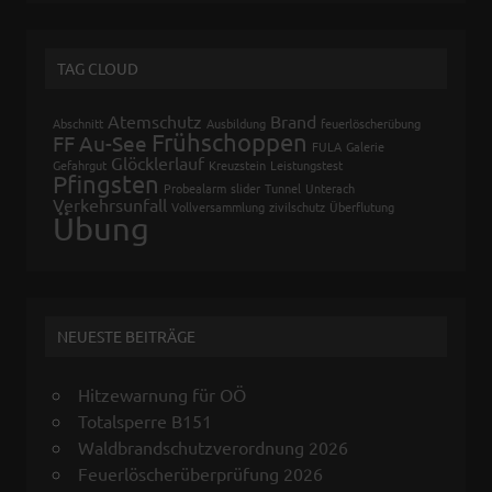
TAG CLOUD
Atemschutz
Brand
Abschnitt
Ausbildung
feuerlöscherübung
Frühschoppen
FF Au-See
FULA
Galerie
Glöcklerlauf
Gefahrgut
Kreuzstein
Leistungstest
Pfingsten
Probealarm
slider
Tunnel
Unterach
Verkehrsunfall
Vollversammlung
zivilschutz
Überflutung
Übung
NEUESTE BEITRÄGE
Hitzewarnung für OÖ
Totalsperre B151
Waldbrandschutzverordnung 2026
Feuerlöscherüberprüfung 2026