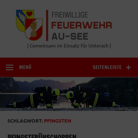
Zum
Inhalt
Frei
springen
Feu
A
| Gemeinsam im Einsatz für Unterach |
MENÜ
SEITENLEISTE
SCHLAGWORT:
PFINGSTEN
PFINGSTFRÜHSCHOPPEN