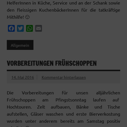
HelferInnen in Küche, Service und an der Schank sowie
den fleissigen KuchenbäckerInnen für die tatkräftige
Mithilfe! 🙂
F
T
W
E
a
w
h
m
c
i
a
a
Allgemein
e
t
t
i
b
t
s
l
VORBEREITUNGEN FRÜHSCHOPPEN
o
e
A
o
r
p
k
p
14. Mai 2016
Kommentar hinterlassen
Die Vorbereitungen für unsen alljährlichen
Frühschoppen am Pfingstsonntag laufen auf
Hochtouren. Zelt aufbauen, Bänke und Tische
aufstellen, Gläser waschen und erste Bierverkostung
wurden unter anderem bereits am Samstag positiv