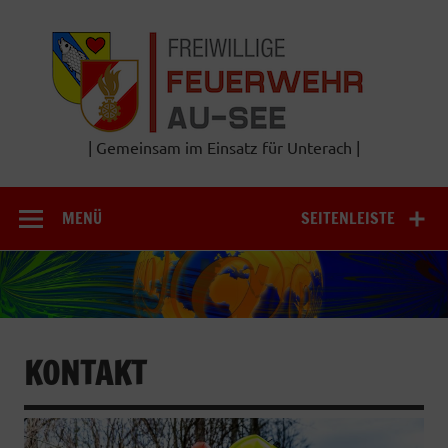
Zum
Inhalt
Frei
springen
Feu
A
| Gemeinsam im Einsatz für Unterach |
MENÜ
SEITENLEISTE
KONTAKT