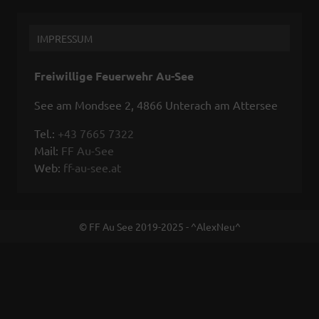
IMPRESSUM
Freiwillige Feuerwehr Au-See
See am Mondsee 2, 4866 Unterach am Attersee
Tel.:
+43 7665 7322
Mail:
FF Au-See
Web:
ff-au-see.at
© FF Au See 2019-2025 - ^AlexNeu^