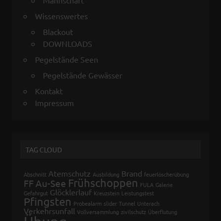
Wissenswertes
Blackout
DOWNLOADS
Pegelstände Seen
Pegelstände Gewässer
Kontakt
Impressum
TAG CLOUD
Atemschutz
Brand
Abschnitt
Ausbildung
feuerlöscherübung
Frühschoppen
FF Au-See
FULA
Galerie
Glöcklerlauf
Gefahrgut
Kreuzstein
Leistungstest
Pfingsten
Probealarm
slider
Tunnel
Unterach
Verkehrsunfall
Vollversammlung
zivilschutz
Überflutung