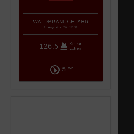
WALDBRANDGEFAHR
6. August 2026, 12:36
Risiko
126.5
Extrem
5
km/h