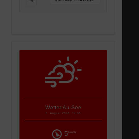
Wetter Au-See
6. August 2026, 12:36
5
km/h