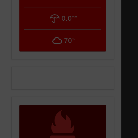
0.0
mm
70
%