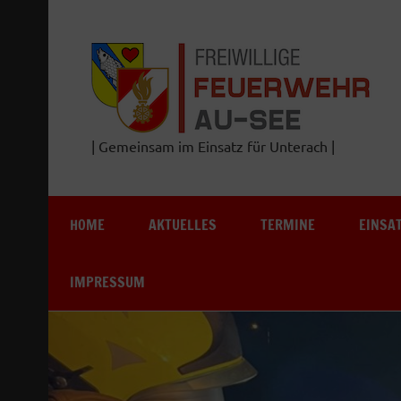
Zum
Inhalt
springen
| Gemeinsam im Einsatz für Unterach |
HOME
AKTUELLES
TERMINE
EINSA
IMPRESSUM