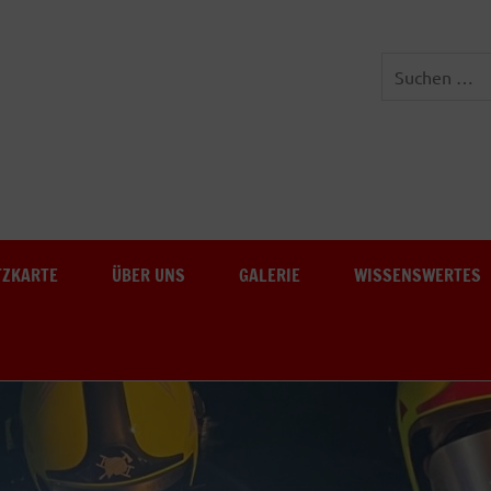
Freiwillige Feuerwehr Au-
TZKARTE
ÜBER UNS
GALERIE
WISSENSWERTES