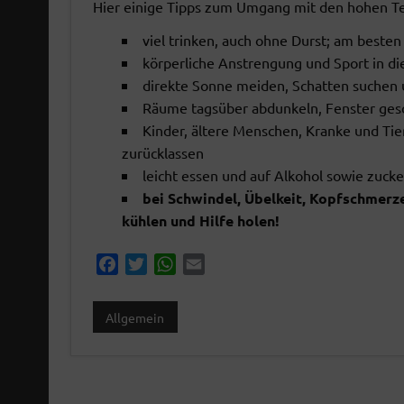
Hier einige Tipps zum Umgang mit den hohen T
viel trinken, auch ohne Durst; am beste
körperliche Anstrengung und Sport in d
direkte Sonne meiden, Schatten suchen un
Räume tagsüber abdunkeln, Fenster gesc
Kinder, ältere Menschen, Kranke und Ti
zurücklassen
leicht essen und auf Alkohol sowie zuck
bei Schwindel, Übelkeit, Kopfschmerz
kühlen und Hilfe holen!
02 OKTOBER 2026
2026
19:00
-
21:00
00
F
T
W
E
MONATSÜBUNG
OBE
a
w
h
m
c
i
a
a
FF Au-See, See am Mondsee 2,
Mondsee 2,
FF
Allgemein
e
t
t
i
Unterach am Attersee
tersee
b
t
s
l
o
e
A
o
r
p
DETAILS ANZEIGEN
 ANZEIGEN