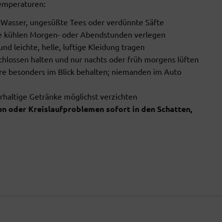
emperaturen:
n Wasser, ungesüßte Tees oder verdünnte Säfte
ie kühlen Morgen- oder Abendstunden verlegen
d leichte, helle, luftige Kleidung tragen
hlossen halten und nur nachts oder früh morgens lüften
ere besonders im Blick behalten; niemanden im Auto
erhaltige Getränke möglichst verzichten
en oder Kreislaufproblemen sofort in den Schatten,
04 SEPTEMBER 2026
04 SEPTEMBER 2026
19:00
-
21:00
18:30
-
19:00
MONATSÜBUNG
PAGERPROBE
FF Au-See, See am Mondse
 Au-See, See am Mondsee 2,
Unterach am Attersee
Unterach am Attersee
DETAILS ANZE
DETAILS ANZEIGEN