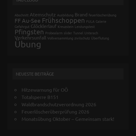
Atemschutz
Brand
Abschnitt
Ausbildung
feuerlöscherübung
Frühschoppen
FF Au-See
FULA
Galerie
Glöcklerlauf
Gefahrgut
Kreuzstein
Leistungstest
Pfingsten
Probealarm
slider
Tunnel
Unterach
Verkehrsunfall
Vollversammlung
zivilschutz
Überflutung
Übung
NEUESTE BEITRÄGE
Hitzewarnung für OÖ
Totalsperre B151
Waldbrandschutzverordnung 2026
Feuerlöscherüberprüfung 2026
Monatsübung Oktober – Gemeinsam stark!