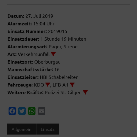
Datum:
27. Juli 2019
Alarmzeit:
15:04 Uhr
Einsatz Nummer:
2019015
Einsatzdauer:
1 Stunde 19 Minuten
Alarmierungsart:
Pager, Sirene
Art:
Verkehrsunfall
Einsatzort:
Oberburgau
Mannschaftsstärke:
16
Einsatzleiter:
HBI Schabelreiter
Fahrzeuge:
KDO
, LFB-A1
Weitere Kräfte:
Polizei St. Gilgen
F
T
W
E
a
w
h
m
c
i
a
a
Allgemein
Einsatz
e
t
t
i