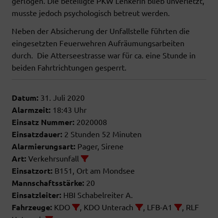
geflogen. Die beteiligte PKW Lenkerin blieb unverletzt,
musste jedoch psychologisch betreut werden.
Neben der Absicherung der Unfallstelle führten die
eingesetzten Feuerwehren Aufräumungsarbeiten
durch. Die Atterseestrasse war für ca. eine Stunde in
beiden Fahrtrichtungen gesperrt.
Datum:
31. Juli 2020
Alarmzeit:
18:43 Uhr
Einsatz Nummer:
2020008
Einsatzdauer:
2 Stunden 52 Minuten
Alarmierungsart:
Pager, Sirene
Art:
Verkehrsunfall
Einsatzort:
B151, Ort am Mondsee
Mannschaftsstärke:
20
Einsatzleiter:
HBI Schabelreiter A.
Fahrzeuge:
KDO
, KDO Unterach
, LFB-A1
, RLF