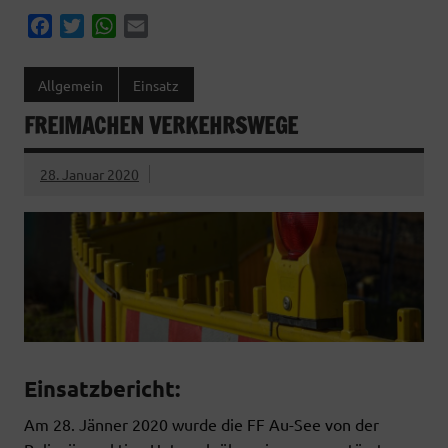
F
T
W
E
a
w
h
m
c
i
a
a
Allgemein
Einsatz
e
t
t
i
FREIMACHEN VERKEHRSWEGE
b
t
s
l
o
e
A
o
r
p
28. Januar 2020
k
p
Einsatzbericht:
Am 28. Jänner 2020 wurde die FF Au-See von der