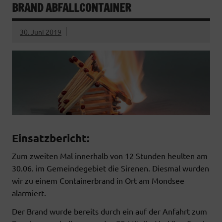
BRAND ABFALLCONTAINER
b
t
s
l
o
e
A
o
r
p
30. Juni 2019
k
p
Einsatzbericht:
Zum zweiten Mal innerhalb von 12 Stunden heulten am
30.06. im Gemeindegebiet die Sirenen. Diesmal wurden
wir zu einem Containerbrand in Ort am Mondsee
alarmiert.
Der Brand wurde bereits durch ein auf der Anfahrt zum