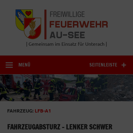
Zum
Inhalt
Frei
springen
Feu
A
| Gemeinsam im Einsatz für Unterach |
MENÜ
SEITENLEISTE
FAHRZEUG:
LFB-A1
FAHRZEUGABSTURZ – LENKER SCHWER