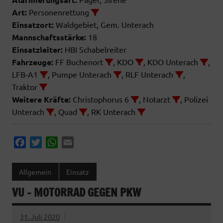
Art:
Personenrettung
Einsatzort:
Waldgebiet, Gem. Unterach
Mannschaftsstärke:
18
Einsatzleiter:
HBI Schabelreiter
Fahrzeuge:
FF Buchenort
, KDO
, KDO Unterach
,
LFB-A1
, Pumpe Unterach
, RLF Unterach
,
Traktor
Weitere Kräfte:
Christophorus 6
, Notarzt
, Polizei
Unterach
, Quad
, RK Unterach
F
T
W
E
a
w
h
m
c
i
a
a
Allgemein
Einsatz
e
t
t
i
VU – MOTORRAD GEGEN PKW
b
t
s
l
o
e
A
o
r
p
31. Juli 2020