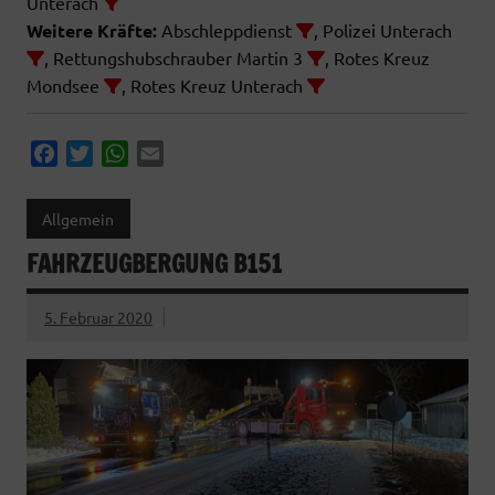
Unterach
Weitere Kräfte:
Abschleppdienst
, Polizei Unterach
, Rettungshubschrauber Martin 3
, Rotes Kreuz
Mondsee
, Rotes Kreuz Unterach
F
T
W
E
a
w
h
m
c
i
a
a
Allgemein
e
t
t
i
FAHRZEUGBERGUNG B151
b
t
s
l
o
e
A
o
r
p
5. Februar 2020
k
p