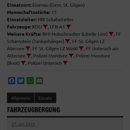
Einsatzort:
Eisenau (Gem. St. Gilgen)
Mannschaftsstärke:
15
Einsatzleiter:
HBI Schabelreiter
Fahrzeuge:
KDO
, LFB-A1
Weitere Kräfte:
BMI Hubschrauber (Libelle Linz)
, FF
Scharnstein (Tankanhänger)
, FF St. Gilgen LZ
Abersee
, FF St. Gilgen LZ Winkl
, FF Unterach am
Attersee
, Polizei Mondsee
, Polizei Mondsee
(Boot)
, Polizei Unterach
F
T
W
E
a
w
h
m
c
i
a
a
Allgemein
Einsatz
e
t
t
i
FAHRZEUGBERGUNG
b
t
s
l
o
e
A
o
r
p
27. Juli 2019
k
p