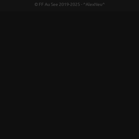
© FF Au See 2019-2025 - ^AlexNeu^