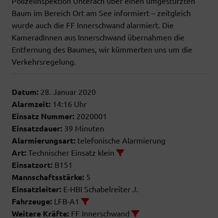
Polizeiinspektion Unterach über einen umgestürzten
Baum im Bereich Ort am See informiert – zeitgleich
wurde auch die FF Innerschwand alarmiert. Die
KameradInnen aus Innerschwand übernahmen die
Entfernung des Baumes, wir kümmerten uns um die
Verkehrsregelung.
Datum:
28. Januar 2020
Alarmzeit:
14:16 Uhr
Einsatz Nummer:
2020001
Einsatzdauer:
39 Minuten
Alarmierungsart:
telefonische Alarmierung
Art:
Technischer Einsatz klein
Einsatzort:
B151
Mannschaftsstärke:
5
Einsatzleiter:
E-HBI Schabelreiter J.
Fahrzeuge:
LFB-A1
Weitere Kräfte:
FF Innerschwand