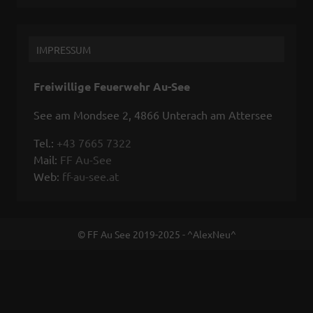
IMPRESSUM
Freiwillige Feuerwehr Au-See
See am Mondsee 2, 4866 Unterach am Attersee
Tel.:
+43 7665 7322
Mail:
FF Au-See
Web:
ff-au-see.at
© FF Au See 2019-2025 - ^AlexNeu^