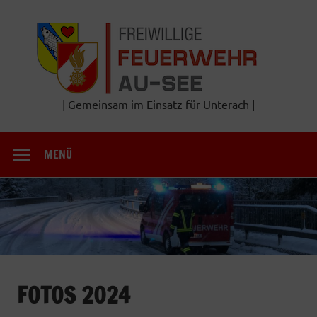
Zum
Inhalt
Frei
springen
Feu
A
| Gemeinsam im Einsatz für Unterach |
MENÜ
FOTOS 2024