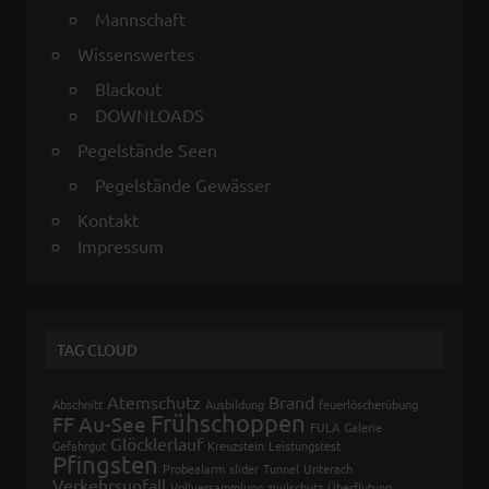
Mannschaft
Wissenswertes
Blackout
DOWNLOADS
Pegelstände Seen
Pegelstände Gewässer
Kontakt
Impressum
TAG CLOUD
Atemschutz
Brand
Abschnitt
Ausbildung
feuerlöscherübung
Frühschoppen
FF Au-See
FULA
Galerie
Glöcklerlauf
Gefahrgut
Kreuzstein
Leistungstest
Pfingsten
Probealarm
slider
Tunnel
Unterach
Verkehrsunfall
Vollversammlung
zivilschutz
Überflutung