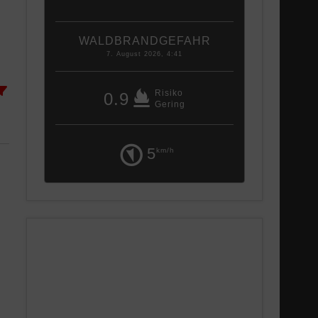
WALDBRANDGEFAHR
7. August 2026, 4:41
Risiko
0.9
Gering
5
km/h