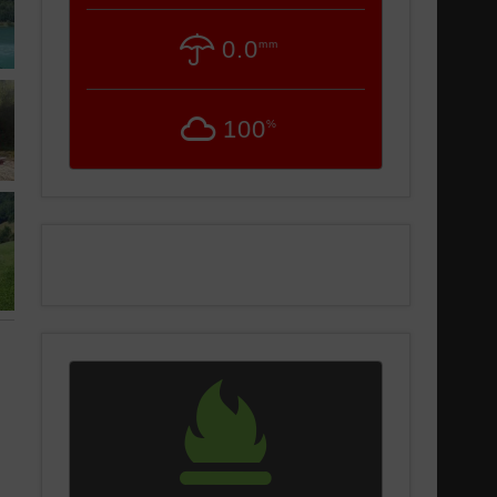
0.0
mm
100
%