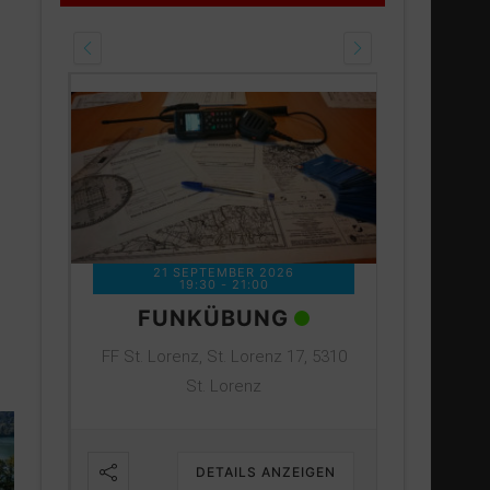
02
21 SEPTEMBER 2026
19:30
-
21:00
PA
FUNKÜBUNG
e 2,
FF Au-Se
FF St. Lorenz, St. Lorenz 17, 5310
Unte
St. Lorenz
IGEN
DETAILS ANZEIGEN