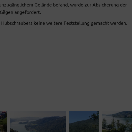
se unzugänglichem Gelände befand, wurde zur Absicherung der
Gilgen angefordert.
s Hubschraubers keine weitere Feststellung gemacht werden.
04 SEPTEMBER 2026
04 SEPTEMBER 2026
19:00
-
21:00
18:30
-
19:00
MONATSÜBUNG
PAGERPROBE
FF Au-See, See am Mondse
 Au-See, See am Mondsee 2,
Unterach am Attersee
Unterach am Attersee
DETAILS ANZE
DETAILS ANZEIGEN