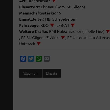
Art:
Brandeinsatz
Einsatzort:
Eisenau (Gem. St. Gilgen)
Mannschaftsstärke:
15
Einsatzleiter:
HBI Schabelreiter
Fahrzeuge:
KDO
, LFB-A1
Weitere Kräfte:
BMI Hubschrauber (Libelle Linz)
, FF St. Gilgen LZ Winkl
, FF Unterach am Atters
Unterach
F
T
W
E
a
w
h
m
c
i
a
a
Allgemein
Einsatz
e
t
t
i
b
t
s
l
o
e
A
o
r
p
k
p