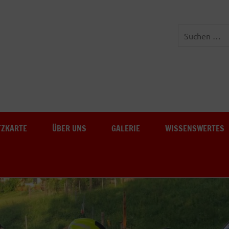
Freiwillige Feuerwehr Au-
TZKARTE
ÜBER UNS
GALERIE
WISSENSWERTES