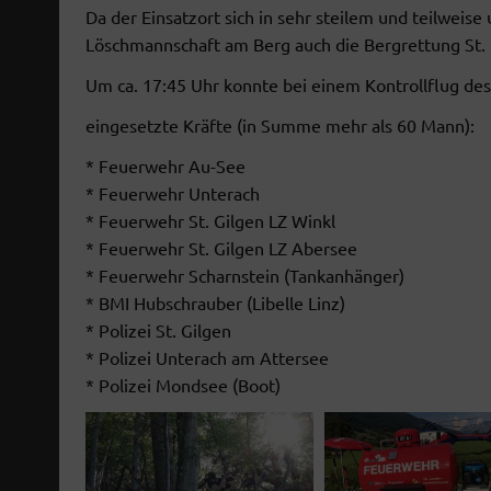
Da der Einsatzort sich in sehr steilem und teilwei
Löschmannschaft am Berg auch die Bergrettung St. 
Um ca. 17:45 Uhr konnte bei einem Kontrollflug de
eingesetzte Kräfte (in Summe mehr als 60 Mann):
* Feuerwehr Au-See
* Feuerwehr Unterach
* Feuerwehr St. Gilgen LZ Winkl
* Feuerwehr St. Gilgen LZ Abersee
02 OKTOBER 2026
* Feuerwehr Scharnstein (Tankanhänger)
2026
19:00
-
21:00
00
* BMI Hubschrauber (Libelle Linz)
MONATSÜBUNG
OBE
* Polizei St. Gilgen
FF Au-See, See am Mondsee 2,
* Polizei Unterach am Attersee
Mondsee 2,
FF
* Polizei Mondsee (Boot)
Unterach am Attersee
tersee
DETAILS ANZEIGEN
 ANZEIGEN