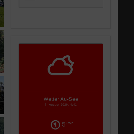
Wetter Au-See
7. August 2026, 4:41
5
km/h