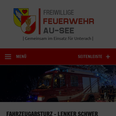
Zum
Inhalt
Frei
springen
Feu
A
| Gemeinsam im Einsatz für Unterach |
MENÜ
SEITENLEISTE
FAHRZEUGABSTURZ – LENKER SCHWER