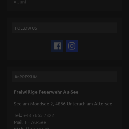
« Juni
FOLLOW US
IMPRESSUM
Freiwillige Feuerwehr Au-See
See am Mondsee 2, 4866 Unterach am Attersee
Tel.:
+43 7665 7322
Mail:
FF Au-See
Web:
ff-au-see.at