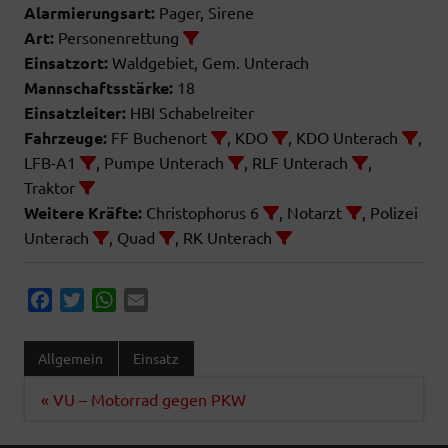
Alarmierungsart:
Pager, Sirene
Art:
Personenrettung
Einsatzort:
Waldgebiet, Gem. Unterach
Mannschaftsstärke:
18
Einsatzleiter:
HBI Schabelreiter
Fahrzeuge:
FF Buchenort
, KDO
, KDO Unterach
,
LFB-A1
, Pumpe Unterach
, RLF Unterach
,
Traktor
Weitere Kräfte:
Christophorus 6
, Notarzt
, Polizei
Unterach
, Quad
, RK Unterach
F
T
W
E
a
w
h
m
c
i
a
a
Allgemein
Einsatz
e
t
t
i
b
t
s
l
Beitragsnavigation
« VU – Motorrad gegen PKW
o
e
A
o
r
p