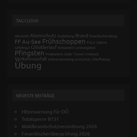
TAG CLOUD
Atemschutz
Brand
Abschnitt
Ausbildung
feuerlöscherübung
Frühschoppen
FF Au-See
FULA
Galerie
Glöcklerlauf
Gefahrgut
Kreuzstein
Leistungstest
Pfingsten
Probealarm
slider
Tunnel
Unterach
Verkehrsunfall
Vollversammlung
zivilschutz
Überflutung
Übung
NEUESTE BEITRÄGE
Hitzewarnung für OÖ
Totalsperre B151
Waldbrandschutzverordnung 2026
Feuerlöscherüberprüfung 2026