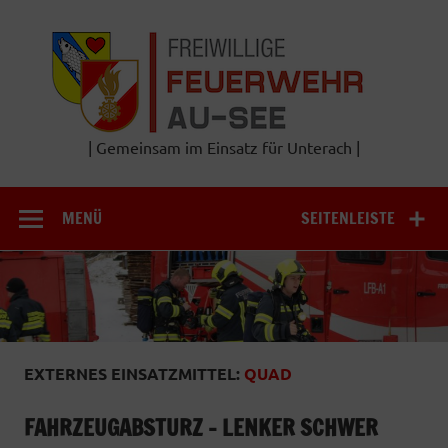
Zum
Inhalt
Frei
springen
Feu
A
| Gemeinsam im Einsatz für Unterach |
MENÜ
SEITENLEISTE
EXTERNES EINSATZMITTEL:
QUAD
FAHRZEUGABSTURZ – LENKER SCHWER