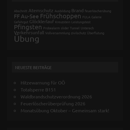
Atemschutz
Brand
Abschnitt
Ausbildung
feuerlöscherübung
Frühschoppen
FF Au-See
FULA
Galerie
Glöcklerlauf
Gefahrgut
Kreuzstein
Leistungstest
Pfingsten
Probealarm
slider
Tunnel
Unterach
Verkehrsunfall
Vollversammlung
zivilschutz
Überflutung
Übung
NEUESTE BEITRÄGE
Hitzewarnung für OÖ
Totalsperre B151
Waldbrandschutzverordnung 2026
Feuerlöscherüberprüfung 2026
Monatsübung Oktober – Gemeinsam stark!