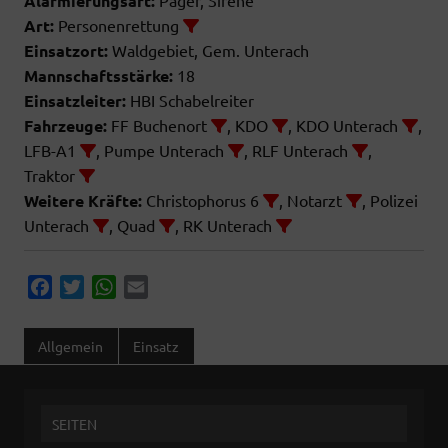
Alarmierungsart:
Art:
Personenrettung
Einsatzort:
Waldgebiet, Gem. Unterach
Mannschaftsstärke:
18
Einsatzleiter:
HBI Schabelreiter
Fahrzeuge:
FF Buchenort
, KDO
, KDO Unterach
,
LFB-A1
, Pumpe Unterach
, RLF Unterach
,
Traktor
Weitere Kräfte:
Christophorus 6
, Notarzt
, Polizei
Unterach
, Quad
, RK Unterach
F
T
W
E
a
w
h
m
c
i
a
a
Allgemein
Einsatz
e
t
t
i
b
t
s
l
o
e
A
SEITEN
o
r
p