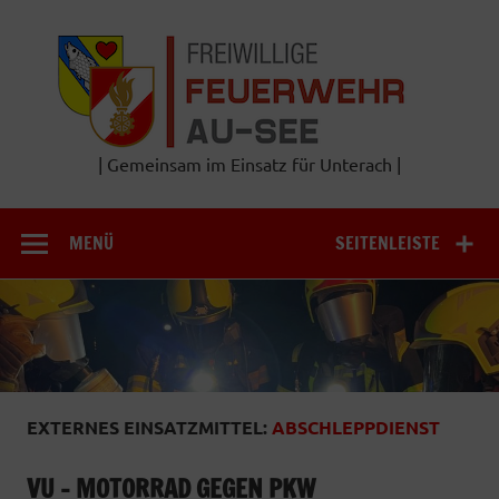
Zum
Inhalt
Frei
springen
Feu
A
| Gemeinsam im Einsatz für Unterach |
MENÜ
SEITENLEISTE
EXTERNES EINSATZMITTEL:
ABSCHLEPPDIENST
VU – MOTORRAD GEGEN PKW