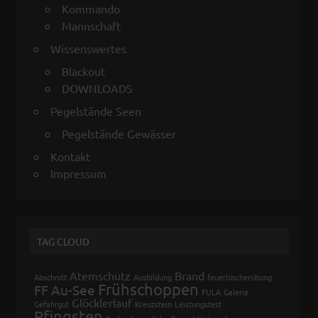
Kommando
Mannschaft
Wissenswertes
Blackout
DOWNLOADS
Pegelstände Seen
Pegelstände Gewässer
Kontakt
Impressum
TAG CLOUD
Atemschutz
Brand
Abschnitt
Ausbildung
feuerlöscherübung
Frühschoppen
FF Au-See
FULA
Galerie
Glöcklerlauf
Gefahrgut
Kreuzstein
Leistungstest
Pfingsten