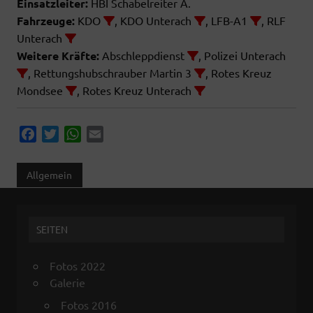
Einsatzleiter:
HBI Schabelreiter A.
Fahrzeuge:
KDO
, KDO Unterach
, LFB-A1
, RLF
Unterach
Weitere Kräfte:
Abschleppdienst
, Polizei Unterach
, Rettungshubschrauber Martin 3
, Rotes Kreuz
Mondsee
, Rotes Kreuz Unterach
F
T
W
E
a
w
h
m
c
i
a
a
Allgemein
e
t
t
i
b
t
s
l
o
e
A
SEITEN
o
r
p
k
p
Fotos 2022
Galerie
Fotos 2016