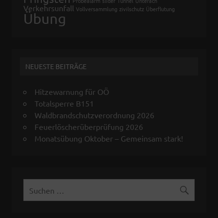
Probealarm
slider
Tunnel
Unterach
Verkehrsunfall
Vollversammlung
zivilschutz
Überflutung
Übung
NEUESTE BEITRÄGE
Hitzewarnung für OÖ
Totalsperre B151
Waldbrandschutzverordnung 2026
Feuerlöscherüberprüfung 2026
Monatsübung Oktober – Gemeinsam stark!