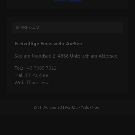
IMPRESSUM
Freiwillige Feuerwehr Au-See
See am Mondsee 2, 4866 Unterach am Attersee
Tel.:
+43 7665 7322
Mail:
FF Au-See
Web:
ff-au-see.at
© FF Au See 2019-2025 - ^AlexNeu^