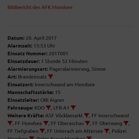
Bildbericht des AFK Mondsee
Datum:
20. April 2017
Alarmzeit:
15:53 Uhr
Einsatz Nummer:
2017001
Einsatzdauer:
1 Stunde 52 Minuten
Alarmierungsart:
Pageralarmierung, Sirene
Art:
Brandeinsatz
Einsatzort:
Innerschwand am Mondsee
Mannschaftsstärke:
15
Einsatzleiter:
OBI Aigner
Fahrzeuge:
KDO
, LFB-A1
Weitere Kräfte:
ASF Vöcklamarkt
, FF Innerschwand
, FF Mondsee
, FF Oberaschau
, FF Oberwang
,
FF Tiefgraben
, FF Unterach am Attersee
, Polizei
Mondsee
, Rotes Kreuz Mondsee