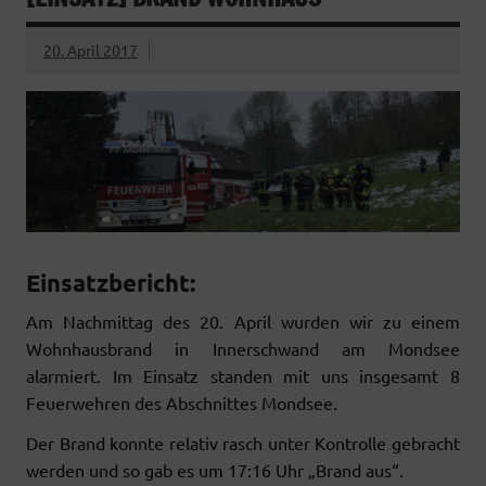
o
e
A
o
r
p
20. April 2017
k
p
Einsatzbericht:
Am Nachmittag des 20. April wurden wir zu einem
Wohnhausbrand in Innerschwand am Mondsee
alarmiert. Im Einsatz standen mit uns insgesamt 8
Feuerwehren des Abschnittes Mondsee.
Der Brand konnte relativ rasch unter Kontrolle gebracht
werden und so gab es um 17:16 Uhr „Brand aus“.