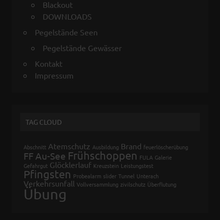
Blackout
DOWNLOADS
Pegelstände Seen
Pegelstände Gewässer
Kontakt
Impressum
TAG CLOUD
Atemschutz
Brand
Abschnitt
Ausbildung
feuerlöscherübung
Frühschoppen
FF Au-See
FULA
Galerie
Glöcklerlauf
Gefahrgut
Kreuzstein
Leistungstest
Pfingsten
Probealarm
slider
Tunnel
Unterach
Verkehrsunfall
Vollversammlung
zivilschutz
Überflutung
Übung