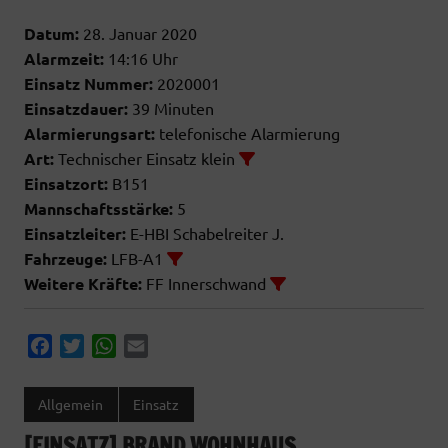
Datum:
28. Januar 2020
Alarmzeit:
14:16 Uhr
Einsatz Nummer:
2020001
Einsatzdauer:
39 Minuten
Alarmierungsart:
telefonische Alarmierung
Art:
Technischer Einsatz klein
Einsatzort:
B151
Mannschaftsstärke:
5
Einsatzleiter:
E-HBI Schabelreiter J.
Fahrzeuge:
LFB-A1
Weitere Kräfte:
FF Innerschwand
F
T
W
E
a
w
h
m
c
i
a
a
Allgemein
Einsatz
e
t
t
i
[EINSATZ] BRAND WOHNHAUS
b
t
s
l