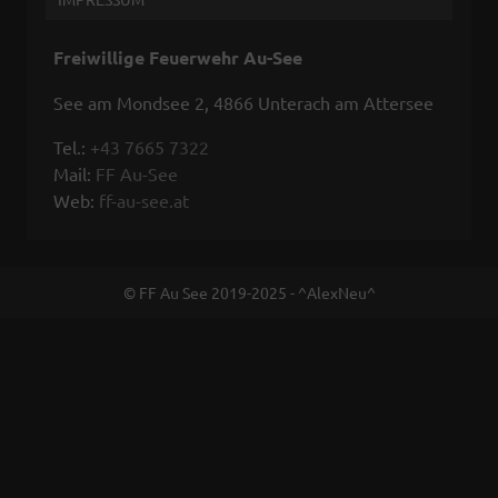
Freiwillige Feuerwehr Au-See
See am Mondsee 2, 4866 Unterach am Attersee
Tel.:
+43 7665 7322
Mail:
FF Au-See
Web:
ff-au-see.at
© FF Au See 2019-2025 - ^AlexNeu^