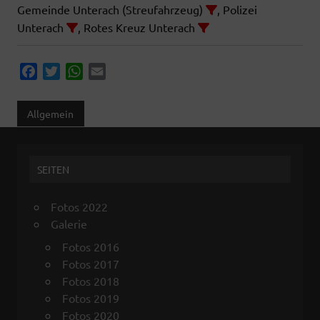
Gemeinde Unterach (Streufahrzeug)
, Polizei
Unterach
, Rotes Kreuz Unterach
F
T
W
E
a
w
h
m
c
i
a
a
Allgemein
e
t
t
i
b
t
s
l
o
e
A
SEITEN
o
r
p
k
p
Fotos 2022
Galerie
Fotos 2016
Fotos 2017
Fotos 2018
Fotos 2019
Fotos 2020