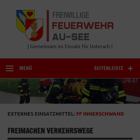
Zum
Inhalt
Frei
springen
Feu
A
| Gemeinsam im Einsatz für Unterach |
MENÜ
SEITENLEISTE
EXTERNES EINSATZMITTEL:
FF INNERSCHWAND
FREIMACHEN VERKEHRSWEGE