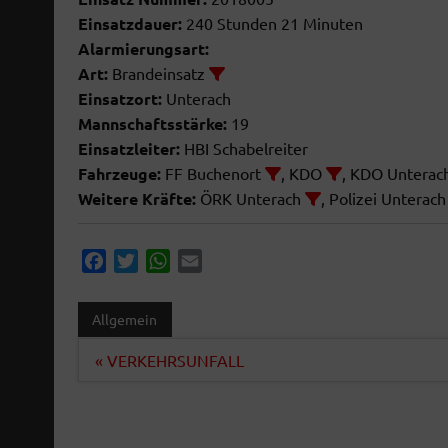
Einsatzdauer:
240 Stunden 21 Minuten
Alarmierungsart:
Art:
Brandeinsatz
Einsatzort:
Unterach
Mannschaftsstärke:
19
Einsatzleiter:
HBI Schabelreiter
Fahrzeuge:
FF Buchenort
, KDO
, KDO Unterac
Weitere Kräfte:
ÖRK Unterach
, Polizei Unterac
F
T
W
E
a
w
h
m
02 OKTOBER 2026
2026
19:00
-
21:00
00
c
i
a
a
Allgemein
MONATSÜBUNG
OBE
e
t
t
i
b
t
s
l
Beitragsnavigation
« VERKEHRSUNFALL
FF Au-See, See am Mondsee 2,
Mondsee 2,
FF
o
e
A
Unterach am Attersee
tersee
o
r
p
k
p