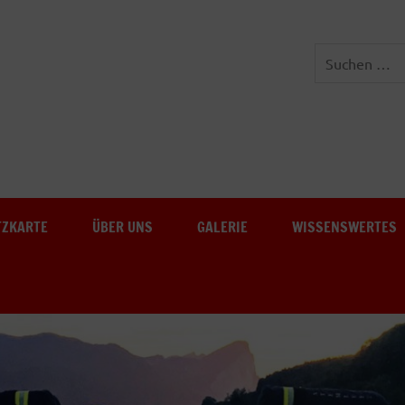
Freiwillige Feuerwehr Au-
TZKARTE
ÜBER UNS
GALERIE
WISSENSWERTES