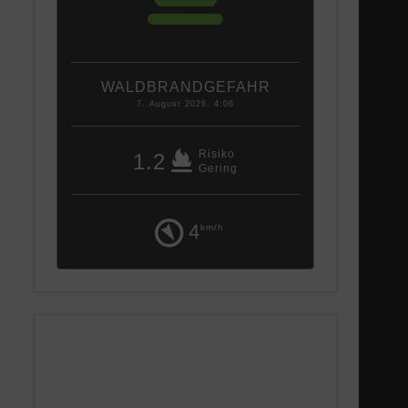
WALDBRANDGEFAHR
7. August 2026, 4:06
Risiko
1.2
Gering
4
km/h