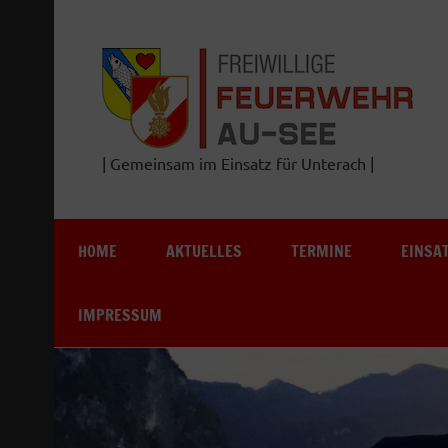
Zum
Inhalt
springen
| Gemeinsam im Einsatz für Unterach |
HOME
AKTUELLES
TERMINE
EINSA
IMPRESSUM