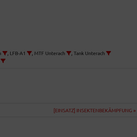
h
, LFB-A1
, MTF Unterach
, Tank Unterach
h
04 SEPTEMBER 2026
04 SEPTEMBER 2026
19:00
-
21:00
18:30
-
19:00
MONATSÜBUNG
PAGERPROBE
[EINSATZ] INSEKTENBEKÄMPFUNG »
FF Au-See, See am Mondse
 Au-See, See am Mondsee 2,
Unterach am Attersee
Unterach am Attersee