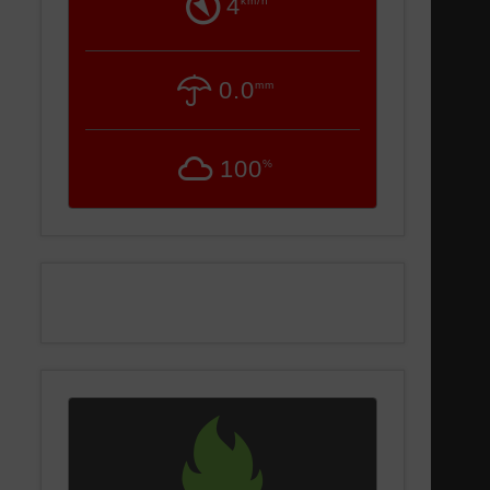
4
km/h
0.0
mm
100
%