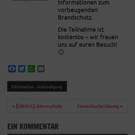
Informationen zum
vorbeugenden
Brandschutz.
Die Teilnahme ist
kostenlos – wir freuen
uns auf euren Besuch!
🙂
F
T
W
E
a
w
h
m
c
i
a
a
Information - Ankündigung
e
t
t
i
b
t
s
l
o
e
A
Beitragsnavigation
« [ÜBUNG] Atemschutz
Feuerlöscherübung »
o
r
p
k
p
EIN KOMMENTAR