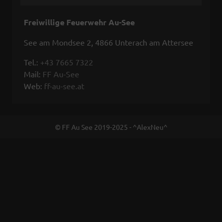
Freiwillige Feuerwehr Au-See
See am Mondsee 2, 4866 Unterach am Attersee
Tel.:
+43 7665 7322
Mail:
FF Au-See
Web:
ff-au-see.at
© FF Au See 2019-2025 - ^AlexNeu^