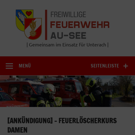
Zum
Inhalt
Frei
springen
Feu
A
| Gemeinsam im Einsatz für Unterach |
MENÜ
SEITENLEISTE
[ANKÜNDIGUNG] – FEUERLÖSCHERKURS
DAMEN