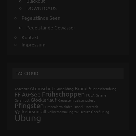
Blackout
DOWNLOADS
Pegelstände Seen
Pegelstände Gewässer
Kontakt
Impressum
TAG CLOUD
Atemschutz
Brand
Abschnitt
Ausbildung
feuerlöscherübung
Frühschoppen
FF Au-See
FULA
Galerie
Glöcklerlauf
Gefahrgut
Kreuzstein
Leistungstest
Pfingsten
Probealarm
slider
Tunnel
Unterach
Verkehrsunfall
Vollversammlung
zivilschutz
Überflutung
Übung