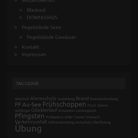
Blackout
DOWNLOADS
Pegelstände Seen
Pegelstände Gewässer
Kontakt
Impressum
TAG CLOUD
Atemschutz
Brand
Abschnitt
Ausbildung
feuerlöscherübung
Frühschoppen
FF Au-See
FULA
Galerie
Glöcklerlauf
Gefahrgut
Kreuzstein
Leistungstest
Pfingsten
Probealarm
slider
Tunnel
Unterach
Verkehrsunfall
Vollversammlung
zivilschutz
Überflutung
Übung