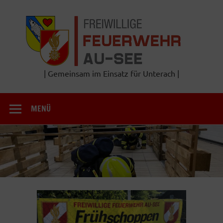
Zum
Inhalt
Frei
springen
Feu
A
| Gemeinsam im Einsatz für Unterach |
MENÜ