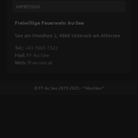
IMPRESSUM
Freiwillige Feuerwehr Au-See
See am Mondsee 2, 4866 Unterach am Attersee
Tel.:
+43 7665 7322
Mail:
FF Au-See
Web:
ff-au-see.at
© FF Au See 2019-2025 - ^AlexNeu^