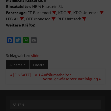
Mannschaftsstärke:
Einsatzleiter:
HBM Haustein St.
Fahrzeuge:
FF Buchenort
, KDO
, KDO Unterach
,
LFB-A1
, OEF Mondsee
, RLF Unterach
Weitere Kräfte:
F
T
W
E
a
w
h
m
c
i
a
a
Schlagwörter:
slider
e
t
t
i
b
t
s
l
Allgemein
Einsatz
o
e
A
Beitragsnavigation
« [EINSATZ] – VU Aufräumarbeiten
o
r
p
verm. gewässerverunreinigung »
k
p
SEITEN