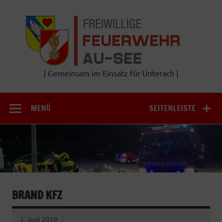
Zum
Inhalt
Frei
springen
Feu
A
| Gemeinsam im Einsatz für Unterach |
MENÜ
SEITENLEISTE
BRAND KFZ
5. Juni 2019