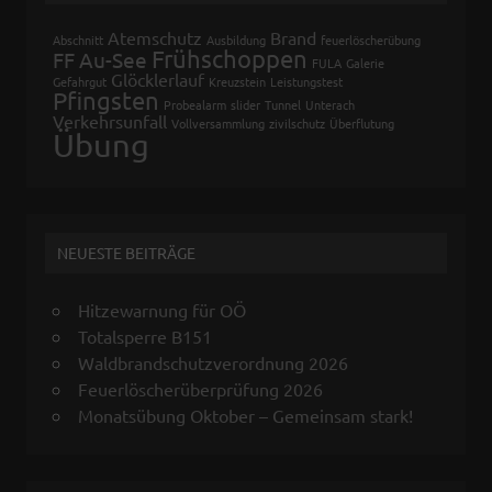
Atemschutz
Brand
Abschnitt
Ausbildung
feuerlöscherübung
Frühschoppen
FF Au-See
FULA
Galerie
Glöcklerlauf
Gefahrgut
Kreuzstein
Leistungstest
Pfingsten
Probealarm
slider
Tunnel
Unterach
Verkehrsunfall
Vollversammlung
zivilschutz
Überflutung
Übung
NEUESTE BEITRÄGE
Hitzewarnung für OÖ
Totalsperre B151
Waldbrandschutzverordnung 2026
Feuerlöscherüberprüfung 2026
Monatsübung Oktober – Gemeinsam stark!