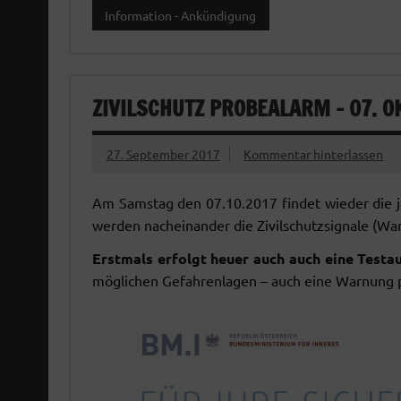
c
i
a
a
Information - Ankündigung
e
t
t
i
b
t
s
l
o
e
A
o
r
p
ZIVILSCHUTZ PROBEALARM – 07. O
k
p
27. September 2017
Kommentar hinterlassen
Am Samstag den 07.10.2017 findet wieder die jä
werden nacheinander die Zivilschutzsignale (Wa
Erstmals erfolgt heuer auch auch eine Testa
möglichen Gefahrenlagen – auch eine Warnung p