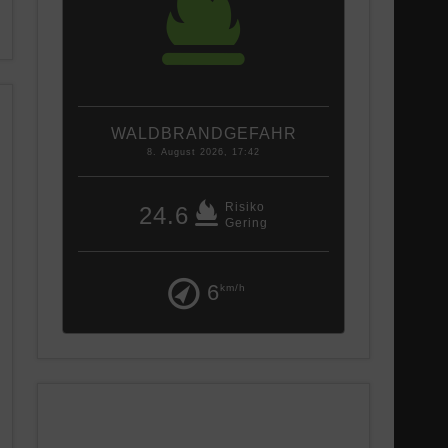
WALDBRANDGEFAHR
8. August 2026, 17:42
Risiko
24.6
Gering
6
km/h