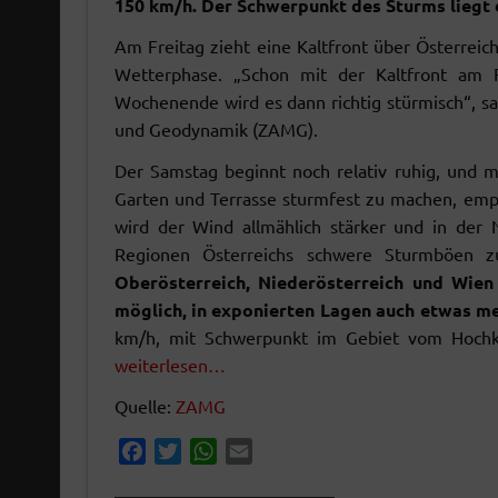
150 km/h. Der Schwerpunkt des Sturms liegt 
Am Freitag zieht eine Kaltfront über Österreich
Wetterphase. „Schon mit der Kaltfront am F
Wochenende wird es dann richtig stürmisch“, sa
und Geodynamik (ZAMG).
Der Samstag beginnt noch relativ ruhig, und m
Garten und Terrasse sturmfest zu machen, emp
wird der Wind allmählich stärker und in der 
Regionen Österreichs schwere Sturmböen 
Oberösterreich, Niederösterreich und Wien
möglich, in exponierten Lagen auch etwas me
km/h, mit Schwerpunkt im Gebiet vom Hochk
weiterlesen…
Quelle:
ZAMG
F
T
W
E
a
w
h
m