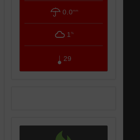
0.0
mm
1
%
29