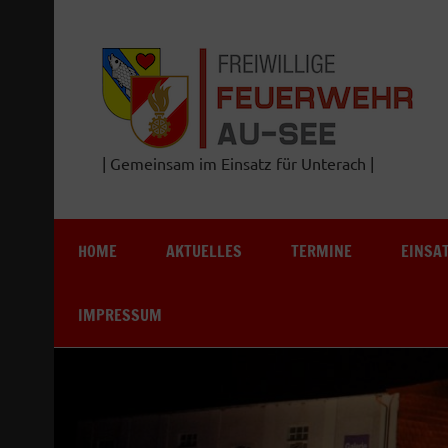
Zum
Inhalt
springen
| Gemeinsam im Einsatz für Unterach |
HOME
AKTUELLES
TERMINE
EINSA
IMPRESSUM