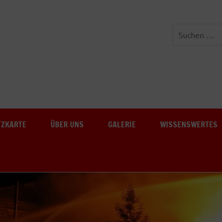
Freiwillige Feuerwehr Au-
TZKARTE
ÜBER UNS
GALERIE
WISSENSWERTES