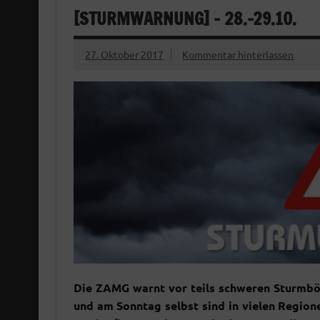
[STURMWARNUNG] – 28.-29.10.
27. Oktober 2017
Kommentar hinterlassen
Die ZAMG warnt vor teils schweren Sturmbö
und am Sonntag selbst sind in vielen Regio