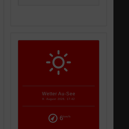
Wetter Au-See
8. August 2026, 17:42
6
km/h