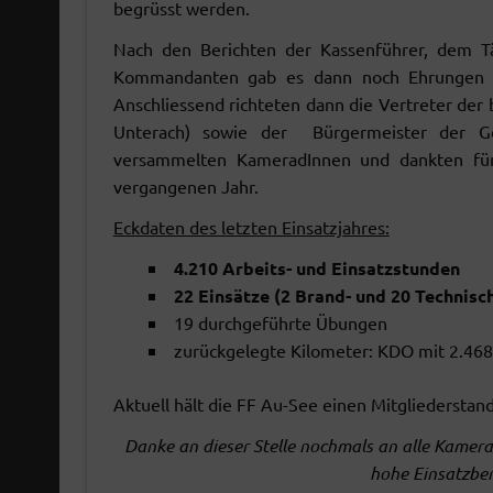
begrüsst werden.
Nach den Berichten der Kassenführer, dem Tät
Kommandanten gab es dann noch Ehrungen fü
Anschliessend richteten dann die Vertreter der 
Unterach) sowie der Bürgermeister der G
versammelten KameradInnen und dankten für
vergangenen Jahr.
Eckdaten des letzten Einsatzjahres:
4.210 Arbeits- und Einsatzstunden
22 Einsätze (2 Brand- und 20 Technisc
19 durchgeführte Übungen
zurückgelegte Kilometer: KDO mit 2.46
Aktuell hält die FF Au-See einen Mitgliederstan
Danke an dieser Stelle nochmals an alle Kamerad
hohe Einsatzber