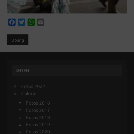
F
T
W
E
a
w
h
m
c
i
a
a
Übung
e
t
t
i
b
t
s
l
o
e
A
o
r
p
SEITEN
k
p
Fotos 2022
Galerie
Fotos 2016
Fotos 2017
Fotos 2018
Fotos 2019
Fotos 2020