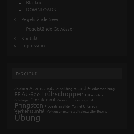
Blackout
DOWNLOADS
Pegelstände Seen
Pegelstände Gewässer
Kontakt
Impressum
TAG CLOUD
Atemschutz
Brand
Abschnitt
Ausbildung
feuerlöscherübung
Frühschoppen
FF Au-See
FULA
Galerie
Glöcklerlauf
Gefahrgut
Kreuzstein
Leistungstest
Pfingsten
Probealarm
slider
Tunnel
Unterach
Verkehrsunfall
Vollversammlung
zivilschutz
Überflutung
Übung