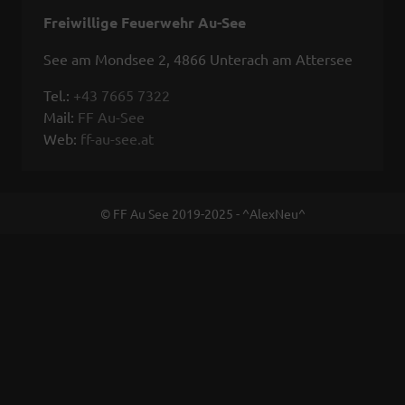
Freiwillige Feuerwehr Au-See
See am Mondsee 2, 4866 Unterach am Attersee
Tel.:
+43 7665 7322
Mail:
FF Au-See
Web:
ff-au-see.at
© FF Au See 2019-2025 - ^AlexNeu^