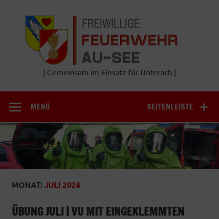
Zum
Inhalt
Frei
springen
Feu
A
| Gemeinsam im Einsatz für Unterach |
MENÜ
SEITENLEISTE
MONAT:
JULI 2024
ÜBUNG JULI | VU MIT EINGEKLEMMTEN