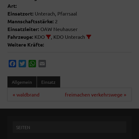
Art:
Einsatzort:
Unterach, Pfarrsaal
Mannschaftsstärke:
2
Einsatzleiter:
OAW Neuhauser
Fahrzeuge:
KDO
, KDO Unterach
Weitere Kräfte:
F
T
W
E
a
w
h
m
c
i
a
a
Allgemein
Einsatz
e
t
t
i
b
t
s
l
Beitragsnavigation
« waldbrand
freimachen verkehrswege »
o
e
A
o
r
p
k
p
SEITEN