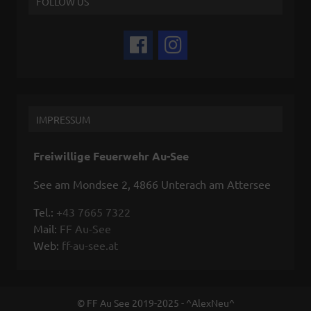
FOLLOW US
IMPRESSUM
Freiwillige Feuerwehr Au-See
See am Mondsee 2, 4866 Unterach am Attersee
Tel.:
+43 7665 7322
Mail:
FF Au-See
Web:
ff-au-see.at
© FF Au See 2019-2025 - ^AlexNeu^