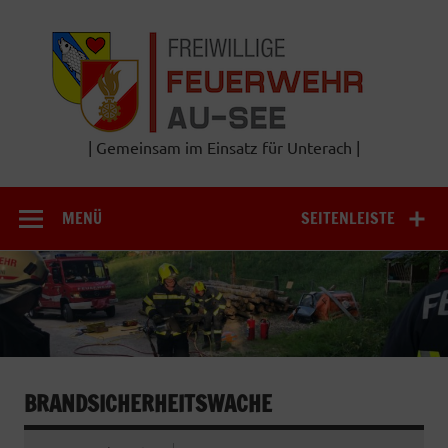
Zum
Inhalt
Frei
springen
Feu
A
| Gemeinsam im Einsatz für Unterach |
MENÜ
SEITENLEISTE
BRANDSICHERHEITSWACHE