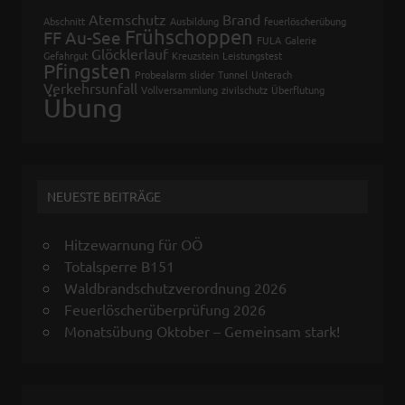
Atemschutz
Brand
Abschnitt
Ausbildung
feuerlöscherübung
Frühschoppen
FF Au-See
FULA
Galerie
Glöcklerlauf
Gefahrgut
Kreuzstein
Leistungstest
Pfingsten
Probealarm
slider
Tunnel
Unterach
Verkehrsunfall
Vollversammlung
zivilschutz
Überflutung
Übung
NEUESTE BEITRÄGE
Hitzewarnung für OÖ
Totalsperre B151
Waldbrandschutzverordnung 2026
Feuerlöscherüberprüfung 2026
Monatsübung Oktober – Gemeinsam stark!