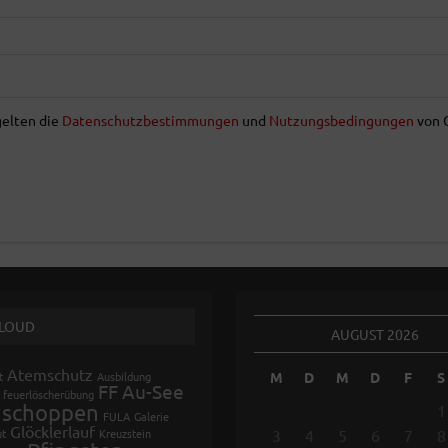
gelten die
Datenschutzbestimmungen
und
Nutzungsbedingungen
von 
CLOUD
AUGUST 2026
Atemschutz
M
D
M
D
F
S
t
Ausbildung
FF Au-See
feuerlöscherübung
hschoppen
1
FULA
Galerie
Glöcklerlauf
3
4
5
6
7
8
ut
Kreuzstein