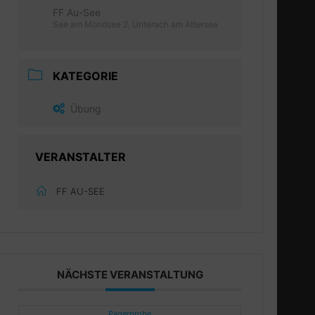
FF Au-See
See am Mondsee 2, Unterach am Attersee
KATEGORIE
Übung
VERANSTALTER
FF AU-SEE
NÄCHSTE VERANSTALTUNG
Pagerprobe