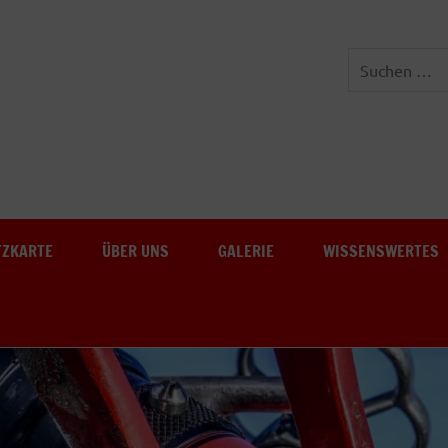
Freiwillige Feuerwehr Au-
TZKARTE
ÜBER UNS
GALERIE
WISSENSWERTES