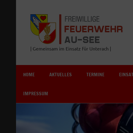
Zum
Inhalt
springen
| Gemeinsam im Einsatz für Unterach |
HOME
AKTUELLES
TERMINE
EINSA
IMPRESSUM