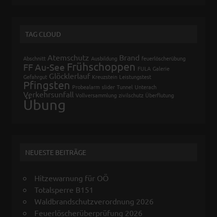
TAG CLOUD
Atemschutz
Brand
Abschnitt
Ausbildung
feuerlöscherübung
Frühschoppen
FF Au-See
FULA
Galerie
Glöcklerlauf
Gefahrgut
Kreuzstein
Leistungstest
Pfingsten
Probealarm
slider
Tunnel
Unterach
Verkehrsunfall
Vollversammlung
zivilschutz
Überflutung
Übung
NEUESTE BEITRÄGE
Hitzewarnung für OÖ
Totalsperre B151
Waldbrandschutzverordnung 2026
Feuerlöscherüberprüfung 2026