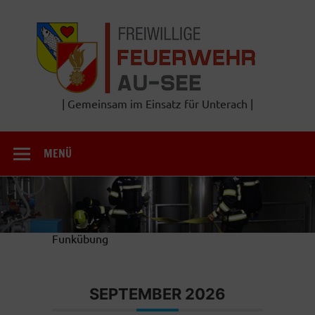
Zum
Inhalt
Frei
springen
Feu
A
| Gemeinsam im Einsatz für Unterach |
MENÜ
Funkübung
SEPTEMBER 2026