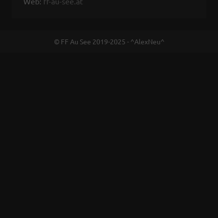
Web:
ff-au-see.at
© FF Au See 2019-2025 - ^AlexNeu^